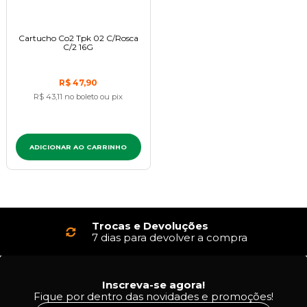
Cartucho Co2 Tpk 02 C/Rosca
C/2 16G
R$ 47,90
R$ 43,11
no boleto ou pix
ADICIONAR AO CARRINHO
Trocas e Devoluções
7 dias para devolver a compra
Inscreva-se agora!
Fique por dentro das novidades e promoções!