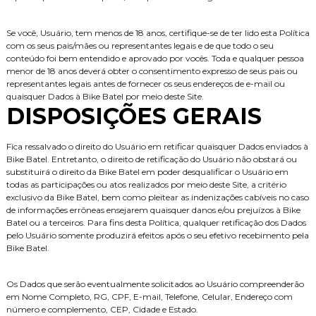
Se você, Usuário, tem menos de 18 anos, certifique-se de ter lido esta Política
com os seus pais/mães ou representantes legais e de que todo o seu
conteúdo foi bem entendido e aprovado por vocês. Toda e qualquer pessoa
menor de 18 anos deverá obter o consentimento expresso de seus pais ou
representantes legais antes de fornecer os seus endereços de e-mail ou
quaisquer Dados à Bike Batel por meio deste Site.
DISPOSIÇÕES GERAIS
Fica ressalvado o direito do Usuário em retificar quaisquer Dados enviados à
Bike Batel. Entretanto, o direito de retificação do Usuário não obstará ou
substituirá o direito da Bike Batel em poder desqualificar o Usuário em
todas as participações ou atos realizados por meio deste Site, a critério
exclusivo da Bike Batel, bem como pleitear as indenizações cabíveis no caso
de informações errôneas ensejarem quaisquer danos e/ou prejuízos à Bike
Batel ou a terceiros. Para fins desta Política, qualquer retificação dos Dados
pelo Usuário somente produzirá efeitos após o seu efetivo recebimento pela
Bike Batel.
Os Dados que serão eventualmente solicitados ao Usuário compreenderão
em Nome Completo, RG, CPF, E-mail, Telefone, Celular, Endereço com
número e complemento, CEP, Cidade e Estado.