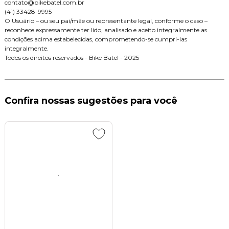
contato@bikebatel.com.br
(41) 33428-9995
O Usuário – ou seu pai/mãe ou representante legal, conforme o caso –
reconhece expressamente ter lido, analisado e aceito integralmente as
condições acima estabelecidas, comprometendo-se cumpri-las
integralmente.
Todos os direitos reservados - Bike Batel - 2025
Confira nossas sugestões para você