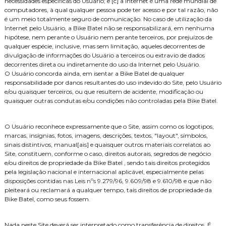
necessidades específicas do Usuário; e [c] a Internet é uma rede mundial de
computadores, à qual qualquer pessoa pode ter acesso e por tal razão, não
é um meio totalmente seguro de comunicação. No caso de utilização da
Internet pelo Usuário, a Bike Batel não se responsabilizará, em nenhuma
hipótese, nem perante o Usuário nem perante terceiros, por prejuízos de
qualquer espécie, inclusive, mas sem limitação, aqueles decorrentes de
divulgação de informações do Usuário a terceiros ou extravio de dados
decorrentes direta ou indiretamente do uso da Internet pelo Usuário.
O Usuário concorda ainda, em isentar a Bike Batel de qualquer
responsabilidade por danos resultantes do uso indevido do Site, pelo Usuário
e/ou quaisquer terceiros, ou que resultem de acidente, modificação ou
quaisquer outras condutas e/ou condições não controladas pela Bike Batel.
O Usuário reconhece expressamente que o Site, assim como os logotipos,
marcas, insígnias, fotos, imagens, descrições, textos, "layout", símbolos,
sinais distintivos, manual[ais] e quaisquer outros materiais correlatos ao
Site, constituem, conforme o caso, direitos autorais, segredos de negócio
e/ou direitos de propriedade da Bike Batel , sendo tais direitos protegidos
pela legislação nacional e internacional aplicável, especialmente pelas
disposições contidas nas Leis nºs 9.279/96, 9.609/98 e 9.610/98 e que não
pleiteará ou reclamará a qualquer tempo, tais direitos de propriedade da
Bike Batel, como seus fossem.
Nada neste Site deverá ser interpretado como transferência de direitos. É