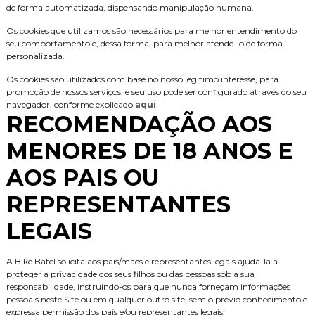
de forma automatizada, dispensando manipulação humana.
Os cookies que utilizamos são necessários para melhor entendimento do
seu comportamento e, dessa forma, para melhor atendê-lo de forma
personalizada.
Os cookies são utilizados com base no nosso legítimo interesse, para
promoção de nossos serviços, e seu uso pode ser configurado através do seu
navegador, conforme explicado
aqui
.
RECOMENDAÇÃO AOS
MENORES DE 18 ANOS E
AOS PAIS OU
REPRESENTANTES
LEGAIS
A Bike Batel solicita aos pais/mães e representantes legais ajudá-la a
proteger a privacidade dos seus filhos ou das pessoas sob a sua
responsabilidade, instruindo-os para que nunca forneçam informações
pessoais neste Site ou em qualquer outro site, sem o prévio conhecimento e
expressa permissão dos pais e/ou representantes legais.