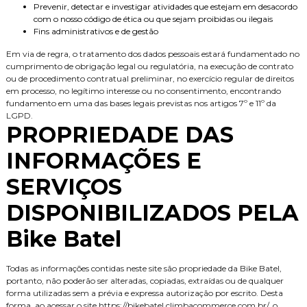
Prevenir, detectar e investigar atividades que estejam em desacordo
com o nosso código de ética ou que sejam proibidas ou ilegais
Fins administrativos e de gestão
Em via de regra, o tratamento dos dados pessoais estará fundamentado no
cumprimento de obrigação legal ou regulatória, na execução de contrato
ou de procedimento contratual preliminar, no exercício regular de direitos
em processo, no legítimo interesse ou no consentimento, encontrando
fundamento em uma das bases legais previstas nos artigos 7º e 11º da
LGPD.
PROPRIEDADE DAS
INFORMAÇÕES E
SERVIÇOS
DISPONIBILIZADOS PELA
Bike Batel
Todas as informações contidas neste site são propriedade da Bike Batel,
portanto, não poderão ser alteradas, copiadas, extraídas ou de qualquer
forma utilizadas sem a prévia e expressa autorização por escrito. Desta
forma, ao acessar o site https://bikebatel.climbacommerce.com.br/, o