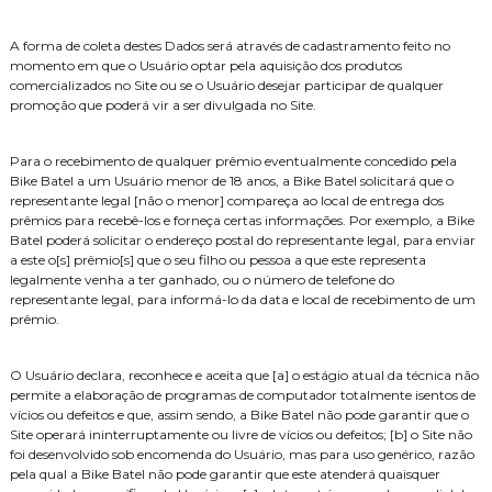
A forma de coleta destes Dados será através de cadastramento feito no
momento em que o Usuário optar pela aquisição dos produtos
comercializados no Site ou se o Usuário desejar participar de qualquer
promoção que poderá vir a ser divulgada no Site.
Para o recebimento de qualquer prêmio eventualmente concedido pela
Bike Batel a um Usuário menor de 18 anos, a Bike Batel solicitará que o
representante legal [não o menor] compareça ao local de entrega dos
prêmios para recebê-los e forneça certas informações. Por exemplo, a Bike
Batel poderá solicitar o endereço postal do representante legal, para enviar
a este o[s] prêmio[s] que o seu filho ou pessoa a que este representa
legalmente venha a ter ganhado, ou o número de telefone do
representante legal, para informá-lo da data e local de recebimento de um
prêmio.
O Usuário declara, reconhece e aceita que [a] o estágio atual da técnica não
permite a elaboração de programas de computador totalmente isentos de
vícios ou defeitos e que, assim sendo, a Bike Batel não pode garantir que o
Site operará ininterruptamente ou livre de vícios ou defeitos; [b] o Site não
foi desenvolvido sob encomenda do Usuário, mas para uso genérico, razão
pela qual a Bike Batel não pode garantir que este atenderá quaisquer