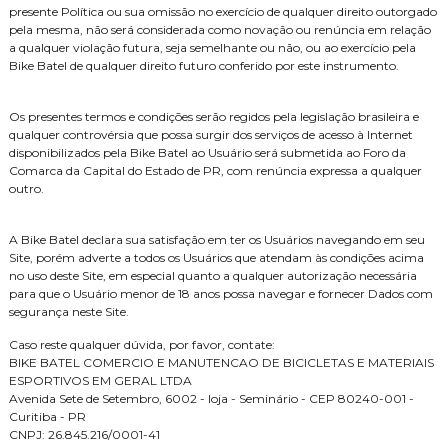
presente Política ou sua omissão no exercício de qualquer direito outorgado
pela mesma, não será considerada como novação ou renúncia em relação
a qualquer violação futura, seja semelhante ou não, ou ao exercício pela
Bike Batel de qualquer direito futuro conferido por este instrumento.
Os presentes termos e condições serão regidos pela legislação brasileira e
qualquer controvérsia que possa surgir dos serviços de acesso à Internet
disponibilizados pela Bike Batel ao Usuário será submetida ao Foro da
Comarca da Capital do Estado de PR, com renúncia expressa a qualquer
outro.
A Bike Batel declara sua satisfação em ter os Usuários navegando em seu
Site, porém adverte a todos os Usuários que atendam às condições acima
no uso deste Site, em especial quanto a qualquer autorização necessária
para que o Usuário menor de 18 anos possa navegar e fornecer Dados com
segurança neste Site.
Caso reste qualquer dúvida, por favor, contate:
BIKE BATEL COMERCIO E MANUTENCAO DE BICICLETAS E MATERIAIS
ESPORTIVOS EM GERAL LTDA
Avenida Sete de Setembro, 6002 - loja - Seminário - CEP 80240-001 -
Curitiba - PR
CNPJ: 26.845.216/0001-41