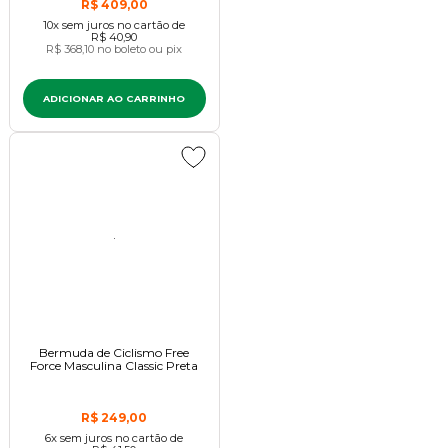
R$ 409,00
10x
sem juros
no cartão
de
R$ 40,90
R$ 368,10
no boleto ou pix
ADICIONAR AO CARRINHO
Bermuda de Ciclismo Free
Force Masculina Classic Preta
R$ 249,00
6x
sem juros
no cartão
de