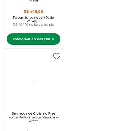
Preta
R$ 449,00
11x
sem juros
no cartão
de
R$ 40,82
R$ 404,10
no boleto ou pix
ADICIONAR AO CARRINHO
Bermuda de Ciclismo Free
Force Performance Masculino
Preto