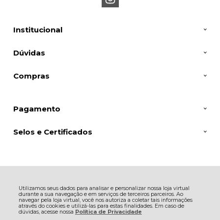
Institucional
Dúvidas
Compras
Pagamento
Selos e Certificados
BIKE BATEL COMERCIO E MANUTENCAO DE BICICLETAS E MATERIAIS
ESPORTIVOS EM GERAL LTDA, Avenida Sete de Setembro - 6002 - loja -
Seminário - 80240-001 - Curitiba - PR
Utilizamos seus dados para analisar e personalizar nossa loja virtual
CNPJ: 26.845.216/0001-41 | © Todos os direitos reservados - Bike Batel -
durante a sua navegação e em serviços de terceiros parceiros. Ao
2026
navegar pela loja virtual, você nos autoriza a coletar tais informações
através do cookies e utilizá-las para estas finalidades. Em caso de
dúvidas, acesse nossa
Política de Privacidade