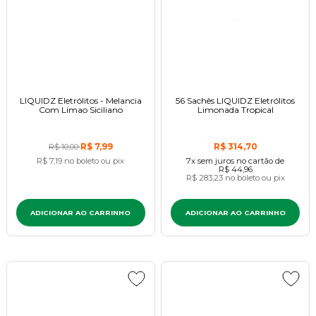
LIQUIDZ Eletrólitos - Melancia
56 Sachês LIQUIDZ Eletrólitos
Com Limao Siciliano
Limonada Tropical
R$ 7,99
R$ 314,70
R$ 10,00
R$ 7,19
no boleto ou pix
7x
sem juros
no cartão
de
R$ 44,96
R$ 283,23
no boleto ou pix
ADICIONAR AO CARRINHO
ADICIONAR AO CARRINHO