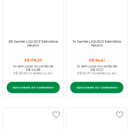
28 Sachês LIQUIDZ Eletrólitos
14 Sachês LIQUIDZ Eletrólitos
Neutro
Neutro
R$ 178,33
R$ 94,41
4x
sem juros
no cartão
de
2x
sem juros
no cartão
de
R$ 44,58
R$ 47,21
R$ 160,50
no boleto ou pix
R$ 84,97
no boleto ou pix
ADICIONAR AO CARRINHO
ADICIONAR AO CARRINHO