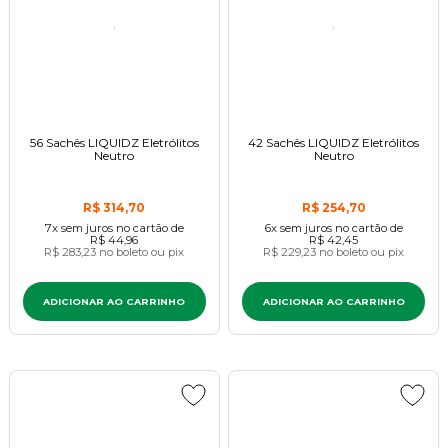
56 Sachês LIQUIDZ Eletrólitos
42 Sachês LIQUIDZ Eletrólitos
Neutro
Neutro
R$ 314,70
R$ 254,70
7x
sem juros
no cartão
de
6x
sem juros
no cartão
de
R$ 44,96
R$ 42,45
R$ 283,23
no boleto ou pix
R$ 229,23
no boleto ou pix
ADICIONAR AO CARRINHO
ADICIONAR AO CARRINHO