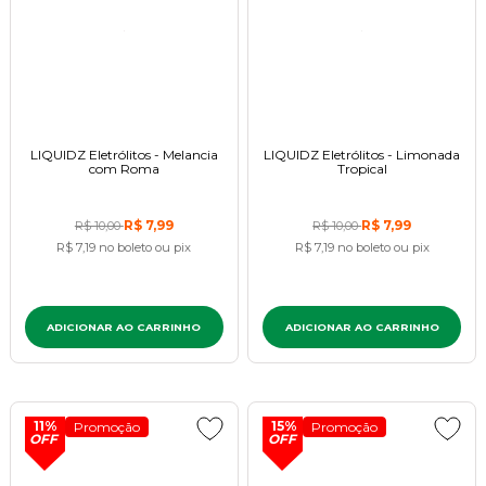
LIQUIDZ Eletrólitos - Melancia
LIQUIDZ Eletrólitos - Limonada
com Roma
Tropical
R$ 7,99
R$ 7,99
R$ 10,00
R$ 10,00
R$ 7,19
no boleto ou pix
R$ 7,19
no boleto ou pix
ADICIONAR AO CARRINHO
ADICIONAR AO CARRINHO
11%
15%
Promoção
Promoção
OFF
OFF