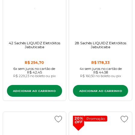
42 Sachês LIQUIDZ Eletrólitos
28 Sachês LIQUIDZ Eletrólitos
Jabuticaba
Jabuticaba
R$ 254,70
R$ 178,33
6x
sem juros
no cartão
de
4x
sem juros
no cartão
de
R$ 42,45
R$ 44,58
R$ 229,23
no boleto ou pix
R$ 160,50
no boleto ou pix
ADICIONAR AO CARRINHO
ADICIONAR AO CARRINHO
20%
Promoção
OFF