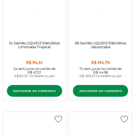
14 Sachês LIQUIDZ Eletrólitos
56 Sachês LIQUIDZ Eletrólitos
Limonada Tropical
Jabuticaba
R$ 94,41
R$ 314,70
2x
sem juros
no cartão
de
7x
sem juros
no cartão
de
R$ 47,21
R$ 44,96
R$ 84,97
no boleto ou pix
R$ 283,23
no boleto ou pix
ADICIONAR AO CARRINHO
ADICIONAR AO CARRINHO