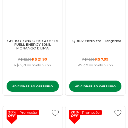
GEL ISOTONICO SIS GO BETA
LIQUIDZ Eletrólitos - Tangerina
FUELL ENERGY 60ML
MORANGO E LIMA
R$ 21,90
R$ 7,99
R$ 32,90
R$ 10,00
R$ 19,71
no boleto ou pix
R$ 7,19
no boleto ou pix
ADICIONAR AO CARRINHO
ADICIONAR AO CARRINHO
20%
20%
Promoção
Promoção
OFF
OFF