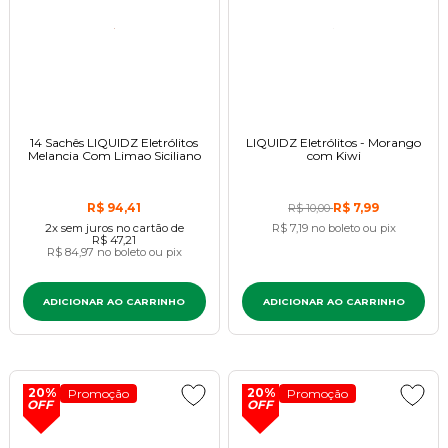
14 Sachês LIQUIDZ Eletrólitos
LIQUIDZ Eletrólitos - Morango
Melancia Com Limao Siciliano
com Kiwi
R$ 94,41
R$ 7,99
R$ 10,00
2x
sem juros
no cartão
de
R$ 7,19
no boleto ou pix
R$ 47,21
R$ 84,97
no boleto ou pix
ADICIONAR AO CARRINHO
ADICIONAR AO CARRINHO
20%
20%
Promoção
Promoção
OFF
OFF