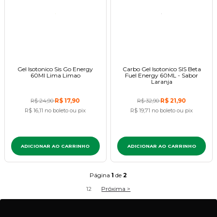
Gel Isotonico Sis Go Energy
Carbo Gel Isotonico SIS Beta
60Ml Lima Limao
Fuel Energy 60ML - Sabor
Laranja
R$ 17,90
R$ 21,90
R$ 24,90
R$ 32,90
R$ 16,11
no boleto ou pix
R$ 19,71
no boleto ou pix
ADICIONAR AO CARRINHO
ADICIONAR AO CARRINHO
Página
1
de
2
1
2
Próxima >