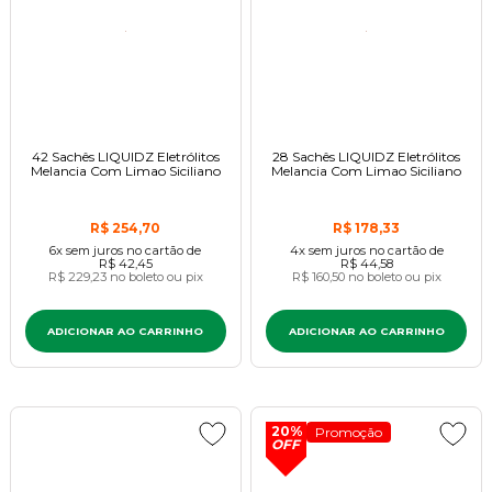
42 Sachês LIQUIDZ Eletrólitos
28 Sachês LIQUIDZ Eletrólitos
Melancia Com Limao Siciliano
Melancia Com Limao Siciliano
R$ 254,70
R$ 178,33
6x
sem juros
no cartão
de
4x
sem juros
no cartão
de
R$ 42,45
R$ 44,58
R$ 229,23
no boleto ou pix
R$ 160,50
no boleto ou pix
ADICIONAR AO CARRINHO
ADICIONAR AO CARRINHO
20%
Promoção
OFF