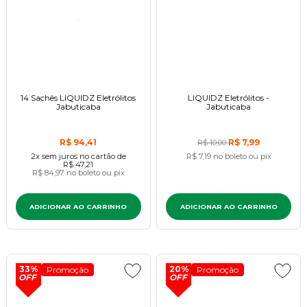
14 Sachês LIQUIDZ Eletrólitos
LIQUIDZ Eletrólitos -
Jabuticaba
Jabuticaba
R$ 94,41
R$ 7,99
R$ 10,00
2x
sem juros
no cartão
de
R$ 7,19
no boleto ou pix
R$ 47,21
R$ 84,97
no boleto ou pix
ADICIONAR AO CARRINHO
ADICIONAR AO CARRINHO
33%
20%
Promoção
Promoção
OFF
OFF