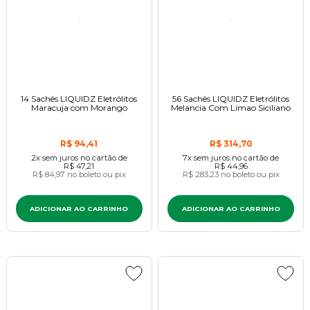
14 Sachês LIQUIDZ Eletrólitos
56 Sachês LIQUIDZ Eletrólitos
Maracuja com Morango
Melancia Com Limao Siciliano
R$ 94,41
R$ 314,70
2x
sem juros
no cartão
de
7x
sem juros
no cartão
de
R$ 47,21
R$ 44,96
R$ 84,97
no boleto ou pix
R$ 283,23
no boleto ou pix
ADICIONAR AO CARRINHO
ADICIONAR AO CARRINHO