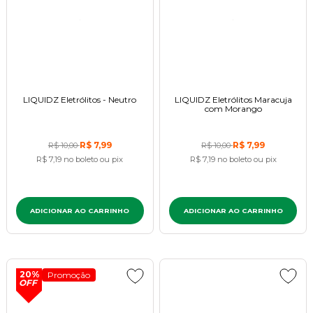
LIQUIDZ Eletrólitos - Neutro
LIQUIDZ Eletrólitos Maracuja
com Morango
R$ 7,99
R$ 7,99
R$ 10,00
R$ 10,00
R$ 7,19
no boleto ou pix
R$ 7,19
no boleto ou pix
ADICIONAR AO CARRINHO
ADICIONAR AO CARRINHO
20%
Promoção
OFF