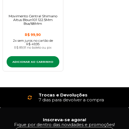
Movimento Central Shimano
Altus Bbun101 122.5Mm
Bsa/68Mm
R$ 99,90
2x
sem juros
no cartão
de
R$ 49,95
R$ 89,91
no boleto ou pix
ADICIONAR AO CARRINHO
Trocas e Devoluções
7 dias para devolver a compra
Inscreva-se agora!
Fique por dentro das novidades e promoções!