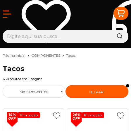
Página Inicial
COMPONENTES
Tacos
Tacos
6
Produtos em
1
página
MAIS RECENTES
FILTRAR
14%
26%
Promoção
Promoção
OFF
OFF