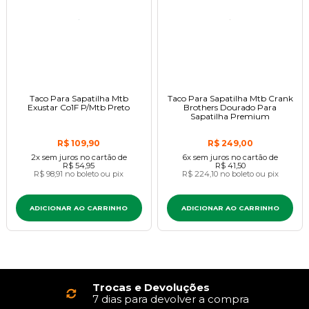
Taco Para Sapatilha Mtb
Taco Para Sapatilha Mtb Crank
Exustar Co1F P/Mtb Preto
Brothers Dourado Para
Sapatilha Premium
R$ 109,90
R$ 249,00
2x
sem juros
no cartão
de
6x
sem juros
no cartão
de
R$ 54,95
R$ 41,50
R$ 98,91
no boleto ou pix
R$ 224,10
no boleto ou pix
ADICIONAR AO CARRINHO
ADICIONAR AO CARRINHO
Trocas e Devoluções
7 dias para devolver a compra