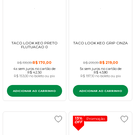
TACO LOOK KEO PRETO
TACO LOOK KEO GRIP CINZA
FLUTUACAO 0
R$ 170,00
R$ 219,00
R$ 199,99
R$ 299,99
4x
sem juros
no cartão
de
5x
sem juros
no cartão
de
R$ 42,50
R$ 43,80
R$ 153,00
no boleto ou pix
R$ 197,10
no boleto ou pix
ADICIONAR AO CARRINHO
ADICIONAR AO CARRINHO
13%
Promoção
OFF