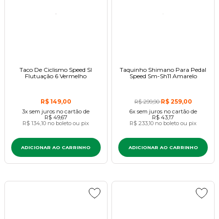
Taco De Ciclismo Speed Sl
Taquinho Shimano Para Pedal
Flutuação 6 Vermelho
Speed Sm-Sh11 Amarelo
R$ 149,00
R$ 259,00
R$ 299,90
3x
sem juros
no cartão
de
6x
sem juros
no cartão
de
R$ 49,67
R$ 43,17
R$ 134,10
no boleto ou pix
R$ 233,10
no boleto ou pix
ADICIONAR AO CARRINHO
ADICIONAR AO CARRINHO