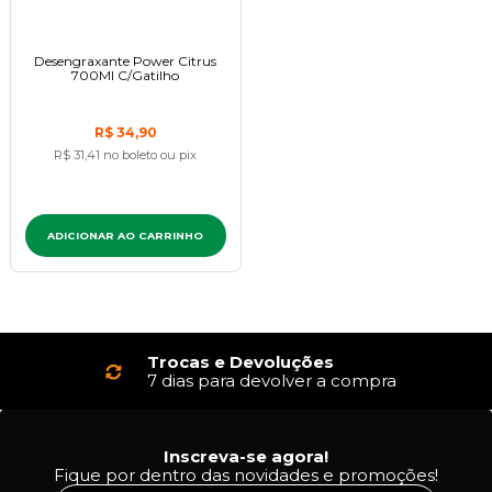
Desengraxante Power Citrus
700Ml C/Gatilho
R$ 34,90
R$ 31,41
no boleto ou pix
ADICIONAR AO CARRINHO
Trocas e Devoluções
7 dias para devolver a compra
Inscreva-se agora!
Fique por dentro das novidades e promoções!