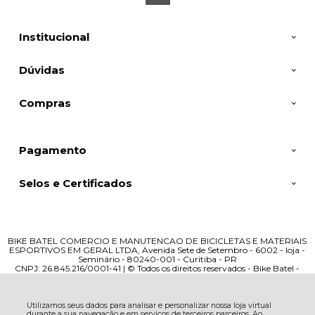
Institucional
Dúvidas
Compras
Pagamento
Selos e Certificados
BIKE BATEL COMERCIO E MANUTENCAO DE BICICLETAS E MATERIAIS
ESPORTIVOS EM GERAL LTDA, Avenida Sete de Setembro - 6002 - loja -
Seminário - 80240-001 - Curitiba - PR
CNPJ: 26.845.216/0001-41 | © Todos os direitos reservados - Bike Batel -
2026
Utilizamos seus dados para analisar e personalizar nossa loja virtual
durante a sua navegação e em serviços de terceiros parceiros. Ao