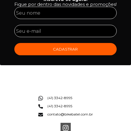
Fique por dentro das novidades e promoções!
CADASTRAR
(41) 3342-8995
(41) 3342-8995
contato@bikebatel.com.br