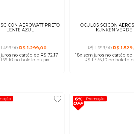
 SCICON AEROWATT PRETO
OCULOS SCICON AERO
LENTE AZUL
KUNKEN VERDE
R$ 1.299,00
R$ 1.529
 1.499,90
R$ 1.699,90
 juros
no cartão
de
R$ 72,17
18x
sem juros
no cartão
de
.169,10
no boleto ou pix
R$ 1.376,10
no boleto o
6%
moção
Promoção
OFF