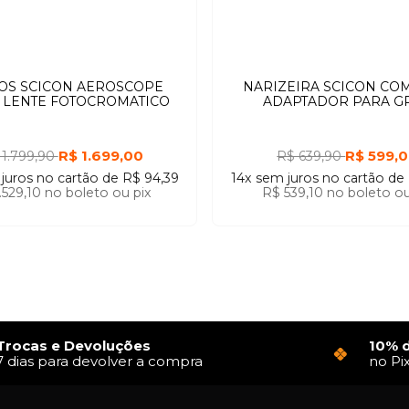
OS SCICON AEROSCOPE
NARIZEIRA SCICON CO
 LENTE FOTOCROMATICO
ADAPTADOR PARA G
R$ 1.699,00
R$ 599,
 1.799,90
R$ 639,90
juros
no cartão
de
R$ 94,39
14x
sem juros
no cartão
de
.529,10
no boleto ou pix
R$ 539,10
no boleto ou
Trocas e Devoluções
10% 
7 dias para devolver a compra
no Pi