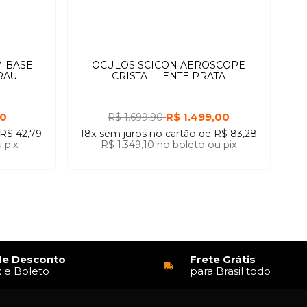
M BASE
OCULOS SCICON AEROSCOPE
RAU
CRISTAL LENTE PRATA
00
R$ 1.499,00
R$ 1.699,90
R$ 42,79
18x
sem juros
no cartão
de
R$ 83,28
 pix
R$ 1.349,10
no boleto ou pix
de Desconto
Frete Grátis
x e Boleto
para Brasil todo