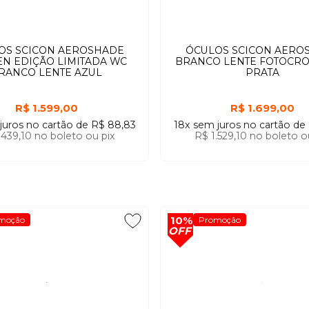
OS SCICON AEROSHADE
ÓCULOS SCICON AERO
N EDIÇÃO LIMITADA WC
BRANCO LENTE FOTOCR
RANCO LENTE AZUL
PRATA
R$ 1.599,00
R$ 1.699,00
juros
no cartão
de
R$ 88,83
18x
sem juros
no cartão
de
.439,10
no boleto ou pix
R$ 1.529,10
no boleto o
10%
moção
Promoção
OFF