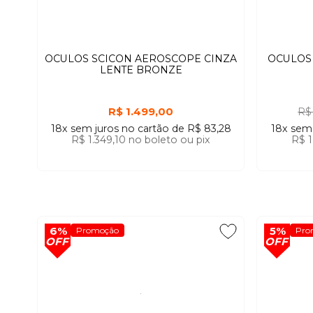
OCULOS SCICON AEROSCOPE CINZA
OCULOS
LENTE BRONZE
R$ 1.499,00
R$
18x
sem juros
no cartão
de
R$ 83,28
18x
sem
R$ 1.349,10
no boleto ou pix
R$ 1
6%
5%
Promoção
Pro
OFF
OFF