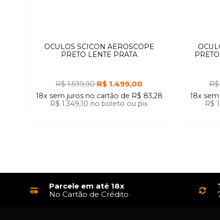
OCULOS SCICON AEROSCOPE
OCUL
PRETO LENTE PRATA
PRETO
R$ 1.499,00
R$ 1.599,90
R$
18x
sem juros
no cartão
de
R$ 83,28
18x
sem 
R$ 1.349,10
no boleto ou pix
R$ 1
Parcele em até 18x
No Cartão de Crédito