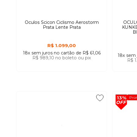
Oculos Scicon Ciclismo Aerostorm
OCUL
Prata Lente Prata
KUNKE
B
R$ 1.099,00
18x
sem juros
no cartão
de
R$ 61,06
18x
sem 
R$ 989,10
no boleto ou pix
R$ 1
13%
Pro
OFF