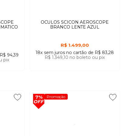
SCOPE
OCULOS SCICON AEROSCOPE
OMATICO
BRANCO LENTE AZUL
R$ 1.499,00
18x
sem juros
no cartão
de
R$ 83,28
R$ 94,39
R$ 1.349,10
no boleto ou pix
u pix
7%
Promoção
OFF