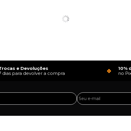
Trocas e Devoluções
10% 
7 dias para devolver a compra
no Pi