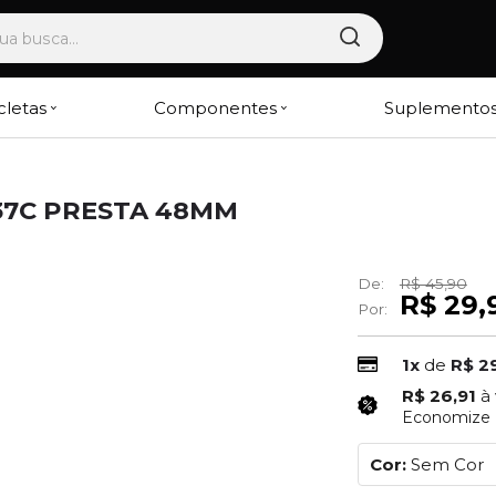
cletas
Componentes
Suplemento
37C PRESTA 48MM
De:
R$ 45,90
R$ 29,
Por:
1x
de
R$ 2
R$ 26,91
à
Economize
Cor:
Sem Cor