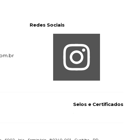
Redes Sociais
com.br
Selos e Certificados
2 - loja - Seminário - 80240-001 - Curitiba - PR