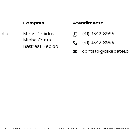
Compras
Atendimento
ntia
Meus Pedidos
(41) 3342-8995
Minha Conta
(41) 3342-8995
Rastrear Pedido
contato@bikebatel.
E MATERIAIS ESPORTIVOS EM GERAL LTDA, Avenida Sete de Setembro - 600