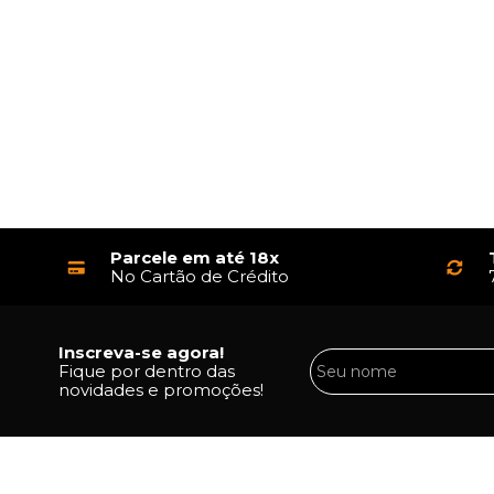
Parcele em até 18x
No Cartão de Crédito
Inscreva-se agora!
Fique por dentro das
novidades e promoções!