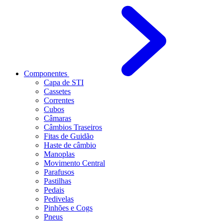
Componentes
Capa de STI
Cassetes
Correntes
Cubos
Câmaras
Câmbios Traseiros
Fitas de Guidão
Haste de câmbio
Manoplas
Movimento Central
Parafusos
Pastilhas
Pedais
Pedivelas
Pinhões e Cogs
Pneus