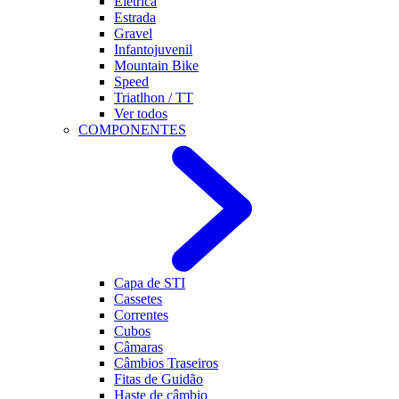
Eletrica
Estrada
Gravel
Infantojuvenil
Mountain Bike
Speed
Triatlhon / TT
Ver todos
COMPONENTES
Capa de STI
Cassetes
Correntes
Cubos
Câmaras
Câmbios Traseiros
Fitas de Guidão
Haste de câmbio